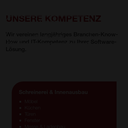
MÖCHTEN SIE MEHR WISSEN?
UNSERE KOMPETENZ
ANRUFEN
Wir vereinen langjähriges Branchen-Know-
SCHREIBEN
How und IT-Kompetenz zu Ihrer Software-
Lösung.
Schreinerei & Innenausbau
Möbel
Küchen
Türen
Fenster
Messe & Ladenbau