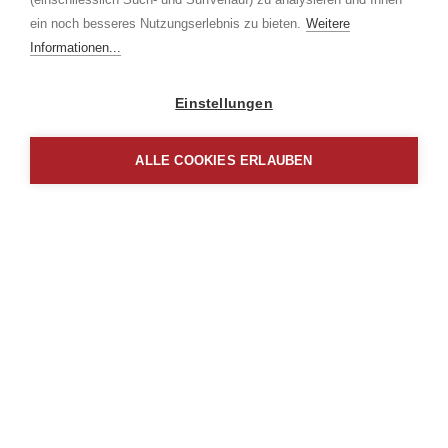
ein noch besseres Nutzungserlebnis zu bieten.
Weitere
Informationen...
Einstellungen
ALLE COOKIES ERLAUBEN
Borm Software AG
Schlagstrasse 135
CH-6431 Schwyz
+41 41 817 79 00
vertrieb
borm.swiss
Impressum
Datenschutz