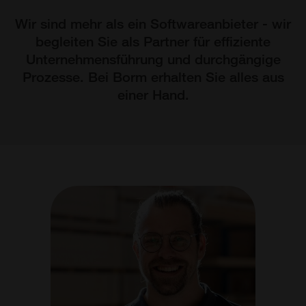
AG, aus der WDV-
Wir sind mehr als ein Softwareanbieter - wir
Informatik AG die
begleiten Sie als Partner für effiziente
Borm Smart
Software AG. Für
Unternehmensführung und durchgängige
Sie bleibt alles wie
Prozesse. Bei Borm erhalten Sie alles aus
gewohnt.
einer Hand.