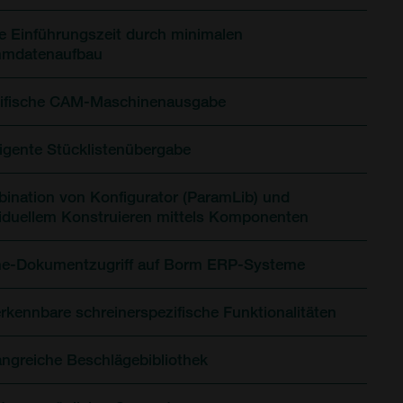
e Einführungszeit durch minimalen
mdatenaufbau
ifische CAM-Maschinenausgabe
lligente Stücklistenübergabe
ination von Konfigurator (ParamLib) und
viduellem Konstruieren mittels Komponenten
ne-Dokumentzugriff auf Borm ERP-Systeme
rkennbare schreinerspezifische Funktionalitäten
ngreiche Beschlägebibliothek