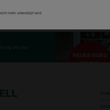
icht mehr unterstützt wird.
PRODUKTE
BRANCH
tung bis zur
NEUES VIDEO
Unser neustes
Referenzvideo
ELL
Einf
Inte