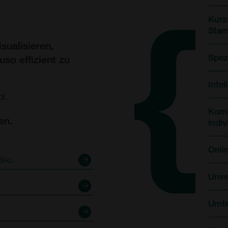
Kurz
Stam
sualisieren,
Spez
uso effizient zu
Inte
l.
Komb
en.
indi
Onli
ideo
Unve
Umfa