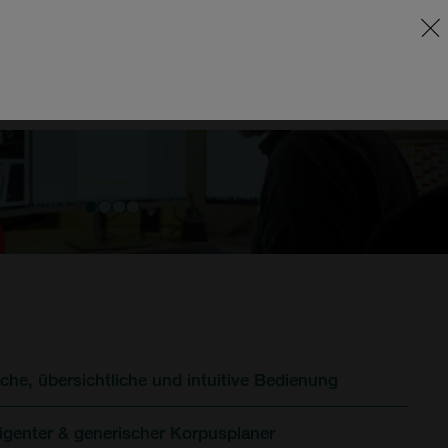
EN
ÜBER UNS
KONTAKT
DE
SUPPORT
ache, übersichtliche und intuitive Bedienung
lligenter & generischer Korpusplaner