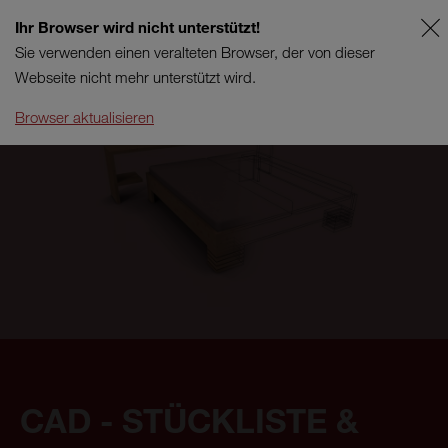
Ihr Browser wird nicht unterstützt!
DE
SUPPORT
Sie verwenden einen veralteten Browser, der von dieser
Webseite nicht mehr unterstützt wird.
Browser aktualisieren
CAD - STÜCKLISTE &