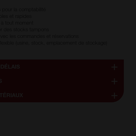
s pour la comptabilité
ples et rapides
s à tout moment
ser des stocks tampons
e avec les commandes et réservations
flexible (usine, stock, emplacement de stockage)
 DÉLAIS
S
TÉRIAUX