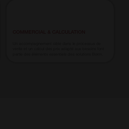
C
C
d
COMMERCIAL & CALCULATION
s
s
n
Un accompagnement ciblé dans le processus de
f
vente et un calcul des prix adapté aux besoins font
d
partie des éléments essentiels des solutions Borm.