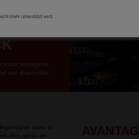
icht mehr unterstützt wird.
PRODUITS
BRANCH
CK
e toute entreprise
el est disponible
AVANTAG
disponibles dans le
ent être gérés en