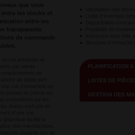
inimaux que vous
Valorisation des stock
 entre les stocks et
Outils d'inventaire sim
nication entre les
Disponibilités connue
on transparente
Possibilité de modéli
Interaction sans faill
sitions de commande
Structure d'entrepôts 
uides.
 de vos entrepôts et
PLANIFICATION &
ients, par usines
ou emplacements de
ositions de dates sont
LISTES DE PIÈCE
r une vue d'ensemble de
s permet de prévoir les
GESTION DES MA
s propositions sur les
s des stocks sont pris en
oment d'une vue
raphique facilite la
ception des marchandises,
ntrepôts assignés lors de