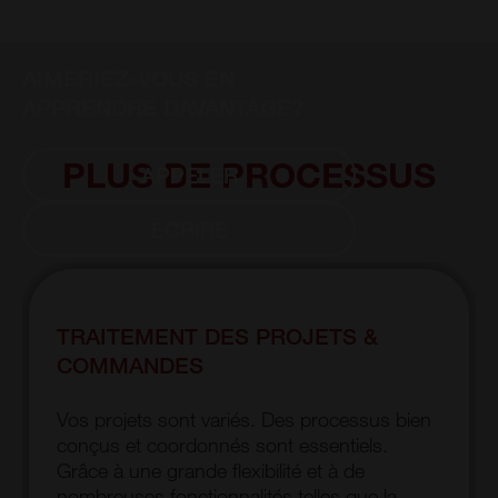
AIMERIEZ-VOUS EN
APPRENDRE DAVANTAGE?
PLUS DE PROCESSUS
APPELER
ÉCRIRE
TRAITEMENT DES PROJETS &
COMMANDES
Vos projets sont variés. Des processus bien
conçus et coordonnés sont essentiels.
Grâce à une grande flexibilité et à de
nombreuses fonctionnalités telles que la