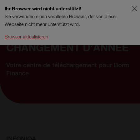
Ihr Browser wird nicht unterstützt!
FR
SUPPORT
Sie verwenden einen veralteten Browser, der von dieser
Webseite nicht mehr unterstützt wird.
Browser aktualisieren
CHANGEMENT D’ANNÉE
Votre centre de téléchargement pour Borm
Finance
INFONIQA