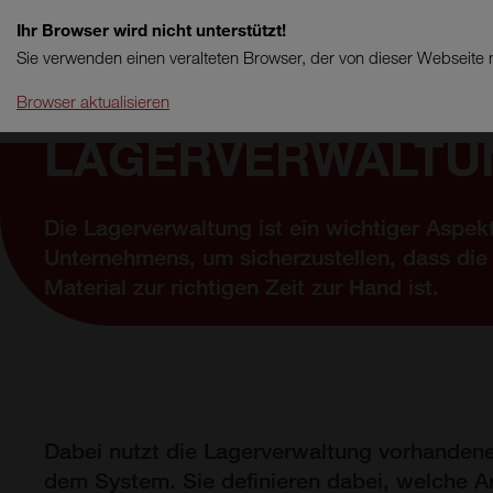
Ihr Browser wird nicht unterstützt!
Sie verwenden einen veralteten Browser, der von dieser Webseite n
Browser aktualisieren
LAGERVERWALTU
Die Lagerverwaltung ist ein wichtiger Aspek
Unternehmens, um sicherzustellen, dass die
Material zur richtigen Zeit zur Hand ist.
Dabei nutzt die Lagerverwaltung vorhandene
dem System. Sie definieren dabei, welche Ar