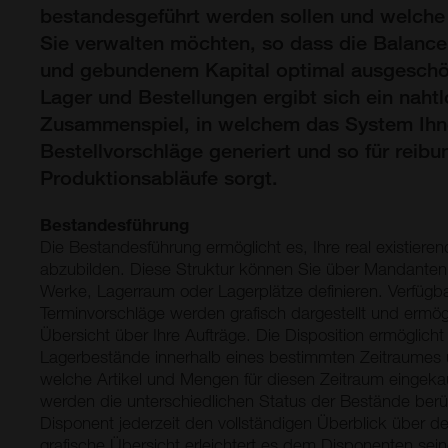
bestandesgeführt werden sollen und welch
Sie verwalten möchten, so dass die Balance
und gebundenem Kapital optimal ausgeschöp
Lager und Bestellungen ergibt sich ein naht
Zusammenspiel, in welchem das System Ih
Bestellvorschläge generiert und so für reibu
Produktionsabläufe sorgt.
Bestandesführung
Die Bestandesführung ermöglicht es, Ihre real existieren
abzubilden. Diese Struktur können Sie über Mandanten,
Werke, Lagerraum oder Lagerplätze definieren. Verfügb
Terminvorschläge werden grafisch dargestellt und ermög
Übersicht über Ihre Aufträge. Die Disposition ermöglich
Lagerbestände innerhalb eines bestimmten Zeitraumes
welche Artikel und Mengen für diesen Zeitraum eingekau
werden die unterschiedlichen Status der Bestände berüc
Disponent jederzeit den vollständigen Überblick über de
grafische Übersicht erleichtert es dem Disponenten sei