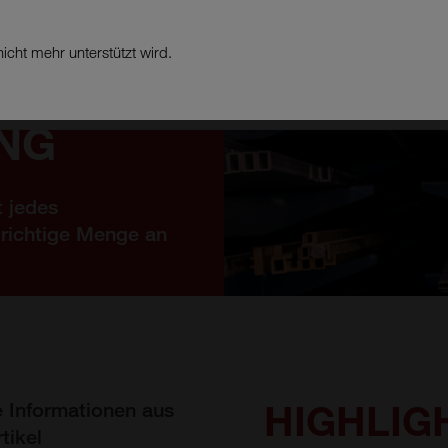
icht mehr unterstützt wird.
PRODUKTE
BRANCH
NG
t jedes
 richtige Menge an
HIGHLIG
 Informationen aus
tikel