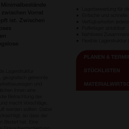
e Minimalbestände
Lagerbewertung für di
 zwischen Vorrat
Einfache und schnelle
ft ist. Zwischen
Verfügbarkeiten jederz
loses
Pufferlager abbildbar
Nahtloses Zusammensp
nen
Flexible Lagerstruktur
ngslose
PLANEN & TERMI
STÜCKLISTEN
de Lagerstruktur
 geografisch getrennte
arkeitsaussagen und
MATERIALWIRTS
lichen Ihnen eine
t die Betrachtung der
 und macht Vorschläge,
ft werden sollten. Dabei
ksichtigt, so dass der
n Bedarf hat. Eine
ne Einkaufsentscheidung