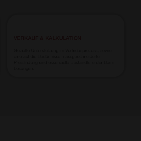
C
VERKAUF & KALKULATION
K
P
i
Gezielte Unterstützung im Vertriebsprozess, sowie
E
eine auf die Bedürfnisse massgeschneiderte
u
Preisfindung sind essenzielle Bestandteile der Borm
d
Lösungen.