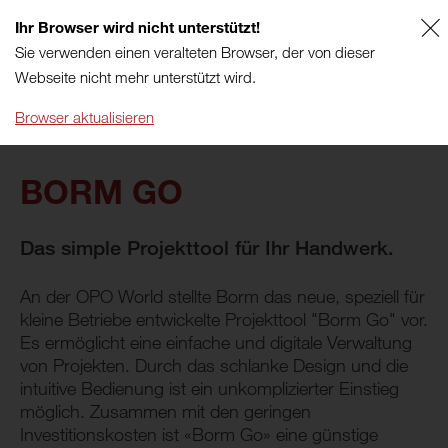
Ihr Browser wird nicht unterstützt!
DE
SUPPORT
Sie verwenden einen veralteten Browser, der von dieser
Webseite nicht mehr unterstützt wird.
Browser aktualisieren
BORM GO
Das simple Projekttool für Ihr Handwerk.
An der OPO World stellte Borm das neue, speziell für
kleine Betriebe entwickelte Projekttool "Borm Go" vor.
Es ermöglicht eine einfache und digitale Verwaltung
von Projekten. Durch das schlanke Design und die
intuitive Bedienung ist ein unkomplizierter Einstieg
möglich. Zusammen mit den geringen
Investitionskosten ist «Borm Go» eine günstige