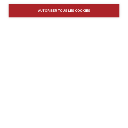
AUTORISER TOUS LES COOKIES
Borm Software AG
Schlagstrasse 135
CH-6431 Schwyz
+41 41 817 79 00
vertrieb
borm.swiss
Impressum
Confidentialité