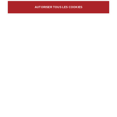
AUTORISER TOUS LES COOKIES
Borm Software AG
Schlagstrasse 135
CH-6431 Schwyz
+41 41 817 79 00
vertrieb
borm.swiss
Impressum
Confidentialité