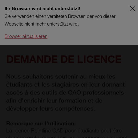
Ihr Browser wird nicht unterstützt!
FR
SUPPORT
Sie verwenden einen veralteten Browser, der von dieser
Webseite nicht mehr unterstützt wird.
Browser aktualisieren
DEMANDE DE LICENCE
Nous souhaitons soutenir au mieux les
étudiants et les stagiaires en leur donnant
accès à des outils de CAO professionnels
afin d'enrichir leur formation et de
développer leurs compétences.
Remarque sur l'utilisation:
La licence Pointline CAD pour étudiants peut être
obtenue gratuitement par les personnes qui suivent