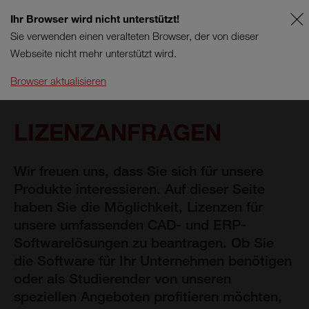
Ihr Browser wird nicht unterstützt!
AT
SUPPORT
Sie verwenden einen veralteten Browser, der von dieser
Webseite nicht mehr unterstützt wird.
Browser aktualisieren
LIZENZANFRAGEN
Wir freuen uns, dass Sie sich für unsere
Produkte interessieren. Auf dieser Seite
haben Sie die Möglichkeit, Lizenzen für
unsere umfassenden CAD- und ERP-
Softwarelösungen zu beantragen. Ob Sie
die Software für Ihr Unternehmen benötigen
oder als Studierender von unseren
speziellen Angeboten profitieren möchten,