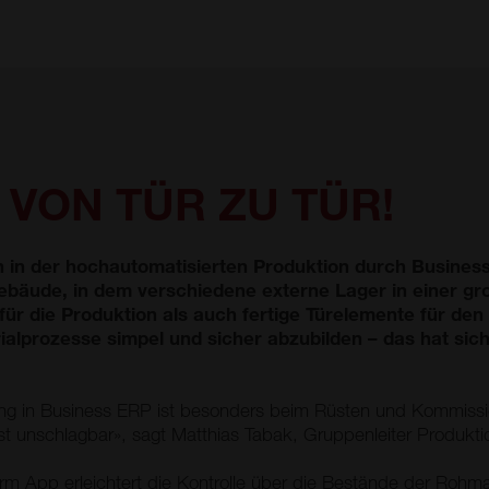
 VON TÜR ZU TÜR!
in der hochautomatisierten Produktion durch Business
ebäude, in dem verschiedene externe Lager in einer gro
für die Produktion als auch fertige Türelemente für de
alprozesse simpel und sicher abzubilden – das hat sich 
ung in Business ERP ist besonders beim Rüsten und Kommissio
 ist unschlagbar», sagt Matthias Tabak, Gruppenleiter Produkti
rm App erleichtert die Kontrolle über die Bestände der Rohma