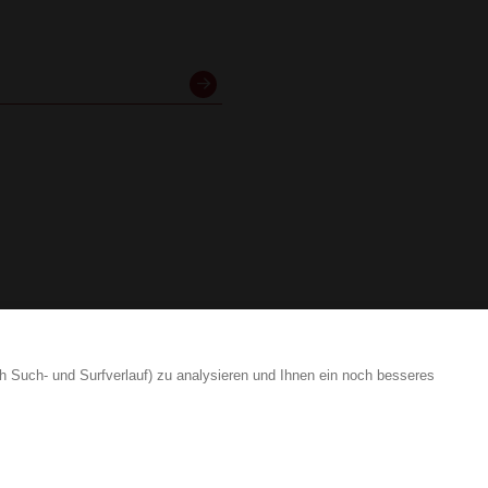
h Such- und Surfverlauf) zu analysieren und Ihnen ein noch besseres
+41 41 817 79 00
Impr
vertrieb
borm.swiss
Date