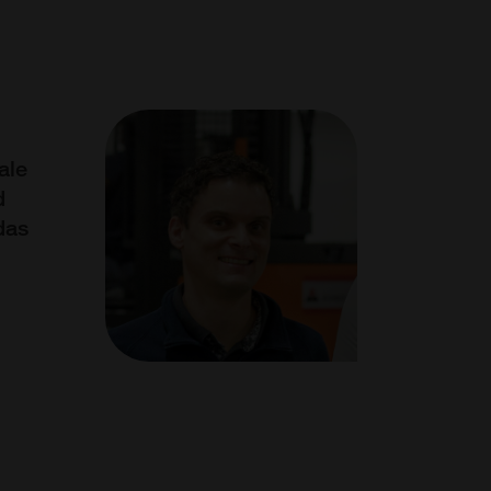
ale
d
das