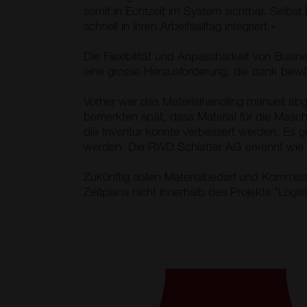
somit in Echtzeit im System sichtbar. Selbs
schnell in ihren Arbeitsalltag integriert.»
Die Flexibilität und Anpassbarkeit von Bus
eine grosse Herausforderung, die dank bewä
Vorher war das Materialhandling manuell abg
bemerkten spät, dass Material für die Maschi
die Inventur konnte verbessert werden. Es g
werden. Die RWD Schlatter AG erkennt wie s
Zukünftig sollen Materialbedarf und Kommis
Zeitplans nicht innerhalb des Projekts "Logi