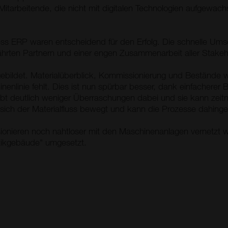
t Mitarbeitende, die nicht mit digitalen Technologien aufgew
iness ERP waren entscheidend für den Erfolg. Die schnelle U
hrten Partnern und einer engen Zusammenarbeit aller Stakeh
ebildet. Materialüberblick, Kommissionierung und Bestände war
nenlinie fehlt. Dies ist nun spürbar besser, dank einfacherer
ibt deutlich weniger Überraschungen dabei und sie kann zeitn
ich der Materialfluss bewegt und kann die Prozesse dahinge
sionieren noch nahtloser mit den Maschinenanlagen vernetzt 
stikgebäude" umgesetzt.