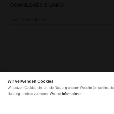
DOWNLOADS & LINKS
RWD Schlatter AG
Wir verwenden Cookies
Wir setzen Cookies ein, um die Nutzung unserer Website (einschliesslic
Nutzungserlebnis zu bieten.
Weitere Informationen...
Borm Software AG
Schlagstrasse 135
CH-6431 Schwyz