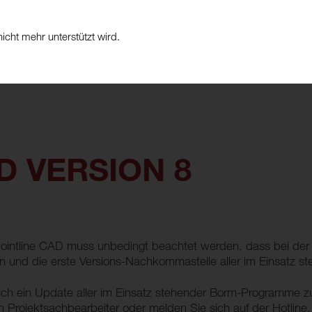
icht mehr unterstützt wird.
PRODUKTE
BRANCH
D VERSION 8
ointline CAD muss unbedingt beachtet werden, dass bei der 
n und die erste Versions-Nachkommastelle aller im Einsatz
ch ein Update aller im Einsatz stehender Borm-Programme zu
en Projektsachbearbeiter oder melden Sie sich auf der Hotline