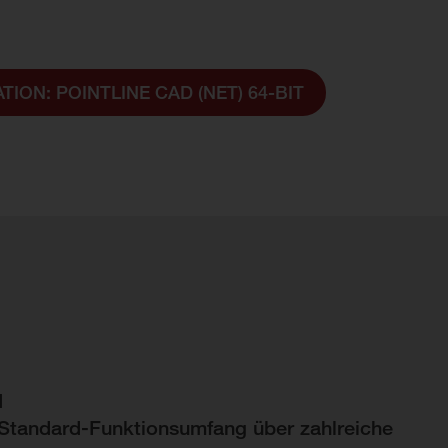
ION: POINTLINE CAD (NET) 64-BIT
d
Standard-Funktionsumfang über zahlreiche