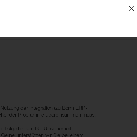
EN
ÜBER UNS
KONTAKT
AT
SUPPORT
Nutzung der Integration (zu Borm ERP-
 stehender Programme übereinstimmen muss.
r Folge haben. Bei Unsicherheit
. Gerne unterstützen wir Sie bei einem