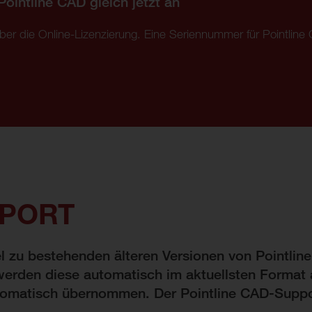
ointline CAD gleich jetzt an
über die Online-Lizenzierung. Eine Seriennummer für Pointline
PPORT
el zu bestehenden älteren Versionen von Pointlin
erden diese automatisch im aktuellsten Format 
tomatisch übernommen. Der Pointline CAD-Support