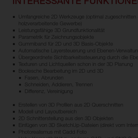
INTERESSANTE FUNKTION
Umfangreiche 2D Werkzeuge (optimal zugeschnitten 
holzverarbeitende Gewerbe)
Leistungsfähige 3D Grundfunktionalität
Parametrik für Zeichnungsobjekte
Gummiband für 2D und 3D Basis-Objekte
Automatische Layersteuerung und Ebenen-Verwaltun
Übergeordnete Sichtbarkeitssteuerung durch die Eb
Texturen und Lichtquellen schon in der 3D Planung
Boolesche Bearbeitung im 2D und 3D
Fasen, Abrunden
Schneiden, Addieren, Trennen
Differenz, Vereinigung
Erstellen von 3D Profilen aus 2D Querschnitten
Modell und Layoutbereich
2D Schnitterstellung aus den 3D Objekten
Einfügen von 3D SketchUp-Dateien (direkt vom Intern
Photorealismus mit Cadd Foto