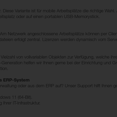
er. Diese Variante ist für mobile Arbeitsplätze die richtige Wa
beitsplatz oder auf einen portablen USB-Memorystick.
be. Am Netzwerk angeschlossene Arbeitsplätze können per Clie
ateien erfolgt zentral. Lizenzen werden dynamisch vom Serv
Vielzahl von vollvariablen Objekten zur Verfügung, welche ih
D-Generation helfen wir Ihnen gerne bei der Einrichtung und 
tion.
as ERP-System
ltung oder aus dem ERP auf? Unser Support hilft Ihnen gerne
dows 11 (64-Bit).
hrer IT-Infrastruktur.