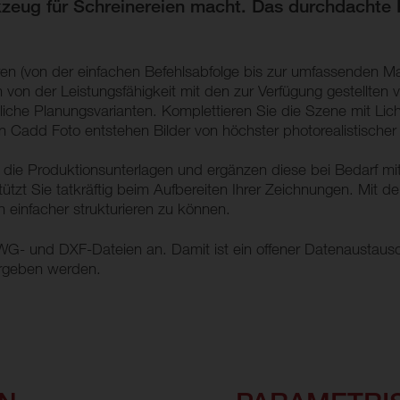
zeug für Schreinereien macht. Das durchdachte H
ieren (von der einfachen Befehlsabfolge bis zur umfassenden 
on der Leistungsfähigkeit mit den zur Verfügung gestellten vo
iedliche Planungsvarianten. Komplettieren Sie die Szene mit L
n Cadd Foto entstehen Bilder von höchster photorealistischer 
die Produktionsunterlagen und ergänzen diese bei Bedarf mit
tzt Sie tatkräftig beim Aufbereiten Ihrer Zeichnungen. Mit de
einfacher strukturieren zu können.
u DWG- und DXF-Dateien an. Damit ist ein offener Datenaust
rgeben werden.