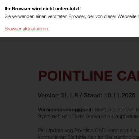
Ihr Browser wird nicht unterstützt!
Sie verwenden einen veralteten Browser, der von dieser Webseite n
Browser aktualisieren
POINTLINE CA
Version 31.1.8 / Stand: 10.11.2025
Versionsabhängigkeit
: Beim Update von P
Systemen und Borm Server) die Hauptversio
Ein Update von Pointline CAD kann somit au
kontaktieren Sie bitte den für Sie zuständig