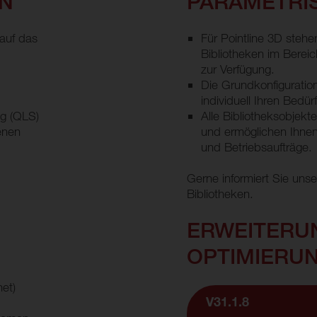
EN
PARAMETRI
auf das
Für Pointline 3D steh
Bibliotheken im Bere
zur Verfügung.
Die Grundkonfiguratio
individuell Ihren Bedü
g (QLS)
Alle Bibliotheksobje
enen
und ermöglichen Ihnen
und Betriebsaufträge.
Gerne informiert Sie uns
Bibliotheken.
ERWEITERU
OPTIMIERU
et)
V31.1.8