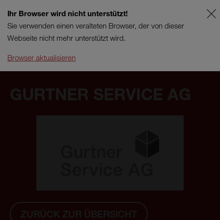
Ihr Browser wird nicht unterstützt!
AT
SUPPORT
Sie verwenden einen veralteten Browser, der von dieser
Webseite nicht mehr unterstützt wird.
Browser aktualisieren
GURTNER SERVICE AG
ZURÜCK ZUR ÜBERSICHT